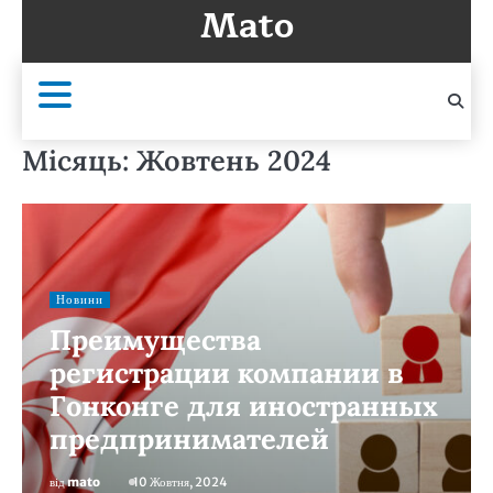
Mato
Перейти
до
вмісту
Місяць:
Жовтень 2024
Новини
Преимущества
регистрации компании в
Гонконге для иностранных
предпринимателей
від
mato
10 Жовтня, 2024