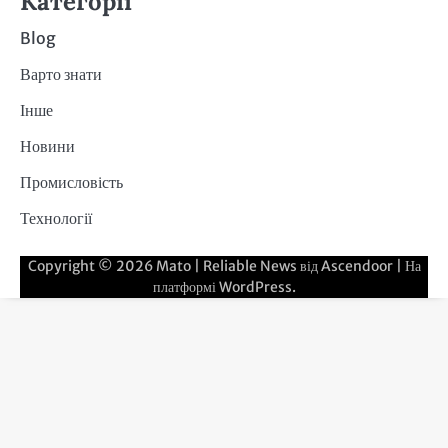
Категорії
Blog
Варто знати
Інше
Новини
Промисловість
Технології
Copyright © 2026
Mato
| Reliable News від
Ascendoor
| На
платформі
WordPress
.