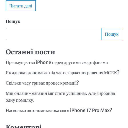
Читати далі
Пошук
Пошук
Останні пости
Преимущества iPhone перед другими смартфонами
Як адвокат допомагає під час оскарження рішення МСЕК?
Скільки часу триває процес кремації?
Мій онлайн-магазин міг стати успішним. Але я зробила
одну помилку.
Насколько автономным оказался iPhone 17 Pro Max?
Коментарі