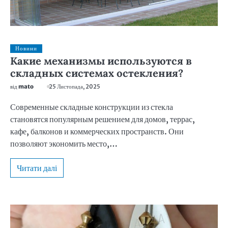
Новини
Какие механизмы используются в
складных системах остекления?
від
mato
25 Листопада, 2025
Современные складные конструкции из стекла
становятся популярным решением для домов, террас,
кафе, балконов и коммерческих пространств. Они
позволяют экономить место,…
Читати далі