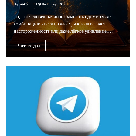
від
mato
29 Листопада, 2025
То, что человек начинает замечать одну и ту же
комбинацию чисел на часах, часто вызывает
настороженность или даже лёгкое удивление.…
Читати далі