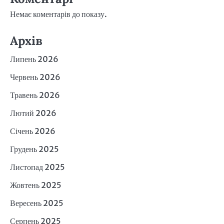
Немає коментарів до показу.
Архів
Липень 2026
Червень 2026
Травень 2026
Лютий 2026
Січень 2026
Грудень 2025
Листопад 2025
Жовтень 2025
Вересень 2025
Серпень 2025