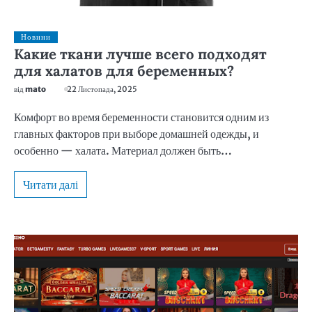
Новини
Какие ткани лучше всего подходят
для халатов для беременных?
від
mato
22 Листопада, 2025
Комфорт во время беременности становится одним из
главных факторов при выборе домашней одежды, и
особенно — халата. Материал должен быть…
Читати далі