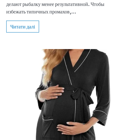
делают рыбалку менее результативной. Чтобы
избежать типичных промахов,…
Читати далі