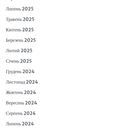
Липень 2025
Травень 2025
Квітень 2025
Березень 2025
Лютий 2025
Січень 2025
Грудень 2024
Листопад 2024
Жовтень 2024
Вересень 2024
Серпень 2024
Липень 2024