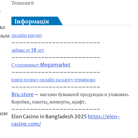
Технології
.
Інформація
ка
чным
онлайн кредит
––––––––––––––––––––––––
займы от 18 лет
––––––––––––––––––––––––
Супермаркет Megamarket
––––––––––––––––––––––––
взяти позику онлайн на карту терміново
––––––––––––––––––––––––
Bru.store
–
магазин бумажной продукции и упаковки.
Коробки, пакеты, конверты, крафт.
––––––––––––––––––––––––
кие
Elon Casino in Bangladesh 2025
https://elon-
casino.com/