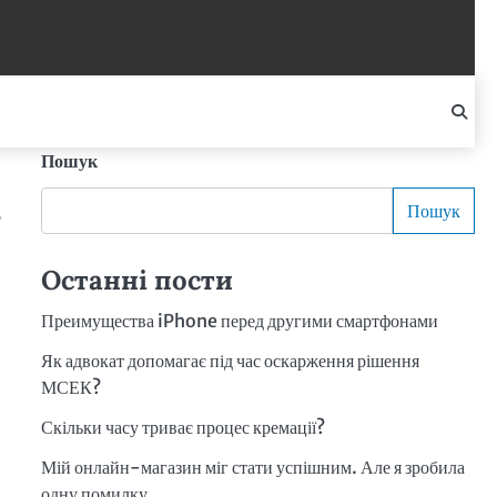
Пошук
в
Пошук
Останні пости
Преимущества iPhone перед другими смартфонами
Як адвокат допомагає під час оскарження рішення
МСЕК?
Скільки часу триває процес кремації?
Мій онлайн-магазин міг стати успішним. Але я зробила
одну помилку.