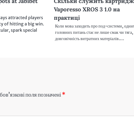
pots at Jabibet
Скільки служить картрид
Vaporesso XROS 3 1.0 на
практиці
ays attracted players
ty of hitting a big win.
Коли мова заходить про под-системи, одни
cular, spark special
головних питань стає не лише смак чи тяга, 
довговічність витратних матеріалів.…
бов’язкові поля позначені
*