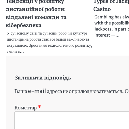
Тенденції у розвитку
Types of Jack
дистанційної роботи:
Casino
віддалені команди та
Gambling has alw
with the possibili
кібербезпека
Jackpots, in parti
У сучасному світі та сучасній робочій культурі
interest —…
дистанційна робота стає все більш важливою та
актуальною. Зростання технологічного розвитку,
зміни в…
Залишити відповідь
Ваша e-mail адреса не оприлюднюватиметься.
О
Коментар
*