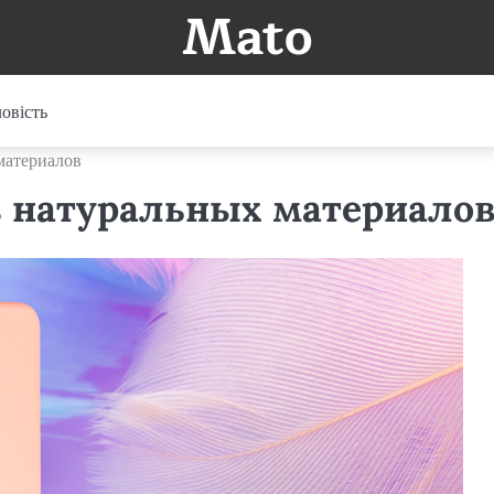
Mato
овість
материалов
з натуральных материало