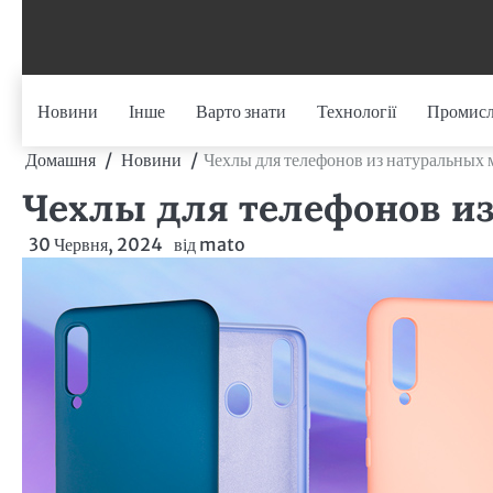
Перейти
до
вмісту
Новини
Інше
Варто знати
Технології
Промисл
Домашня
Новини
Чехлы для телефонов из натуральных 
Чехлы для телефонов и
30 Червня, 2024
від
mato