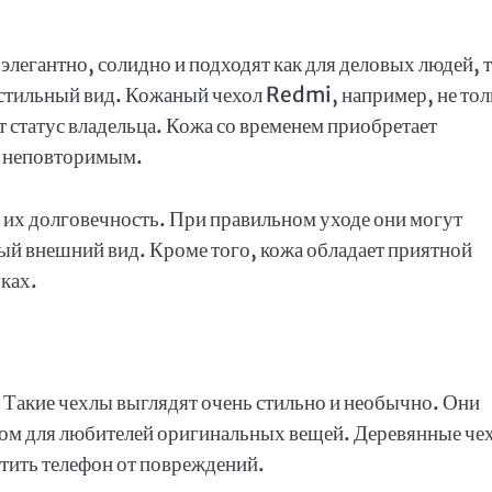
легантно, солидно и подходят как для деловых людей, т
у стильный вид. Кожаный чехол Redmi, например, не тол
 статус владельца. Кожа со временем приобретает
у неповторимым.
их долговечность. При правильном уходе они могут
ный внешний вид. Кроме того, кожа обладает приятной
уках.
 Такие чехлы выглядят очень стильно и необычно. Они
ком для любителей оригинальных вещей. Деревянные че
итить телефон от повреждений.