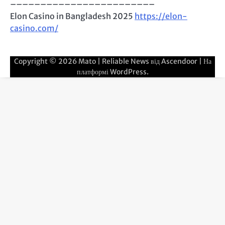
––––––––––––––––––––––––
Elon Casino in Bangladesh 2025
https://elon-
casino.com/
Copyright © 2026
Mato
| Reliable News від
Ascendoor
| На
платформі
WordPress
.