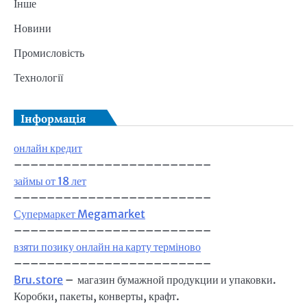
Інше
Новини
Промисловість
Технології
Інформація
онлайн кредит
––––––––––––––––––––––––
займы от 18 лет
––––––––––––––––––––––––
Супермаркет Megamarket
––––––––––––––––––––––––
взяти позику онлайн на карту терміново
––––––––––––––––––––––––
Bru.store
–
магазин бумажной продукции и упаковки.
Коробки, пакеты, конверты, крафт.