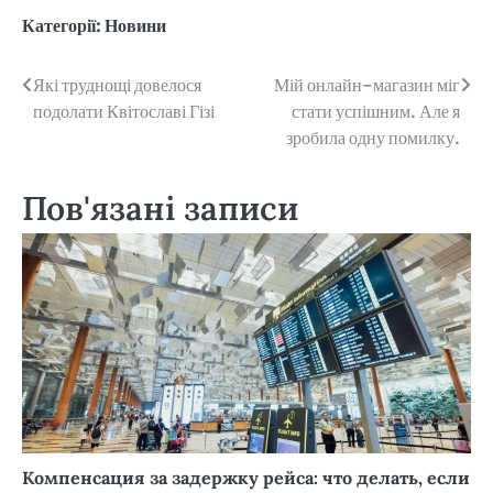
Категорії:
Новини
Навігація
Які труднощі довелося
Мій онлайн-магазин міг
подолати Квітославі Гізі
стати успішним. Але я
записів
зробила одну помилку.
Пов'язані записи
Компенсация за задержку рейса: что делать, если