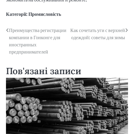
Категорії:
Промисловість
Навігація
Преимущества регистрации
Как сочетать уги с верхней
компании в Гонконге для
одеждой: советы для зимы
записів
иностранных
предпринимателей
Пов'язані записи