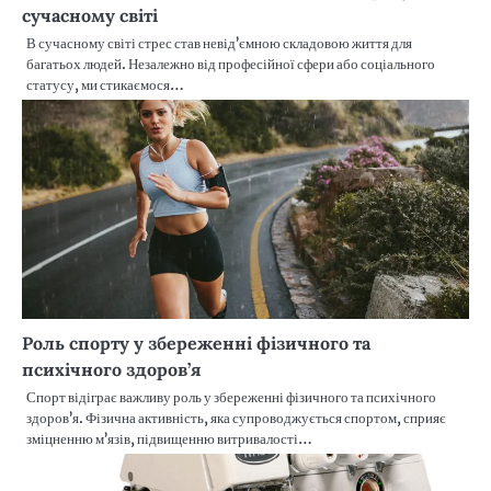
сучасному світі
В сучасному світі стрес став невід’ємною складовою життя для
багатьох людей. Незалежно від професійної сфери або соціального
статусу, ми стикаємося…
Роль спорту у збереженні фізичного та
психічного здоров’я
Спорт відіграє важливу роль у збереженні фізичного та психічного
здоров’я. Фізична активність, яка супроводжується спортом, сприяє
зміцненню м’язів, підвищенню витривалості…