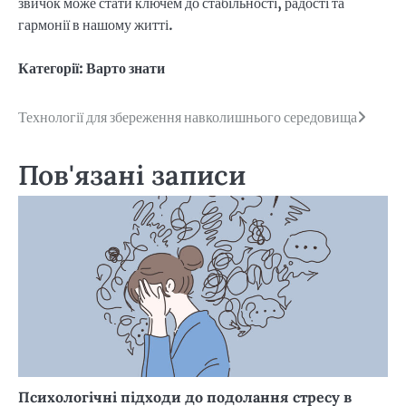
звичок може стати ключем до стабільності, радості та
гармонії в нашому житті.
Категорії:
Варто знати
Навігація
Технології для збереження навколишнього середовища
записів
Пов'язані записи
Психологічні підходи до подолання стресу в