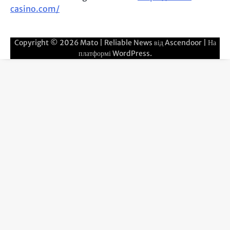
casino.com/
Copyright © 2026
Mato
| Reliable News від
Ascendoor
| На
платформі
WordPress
.